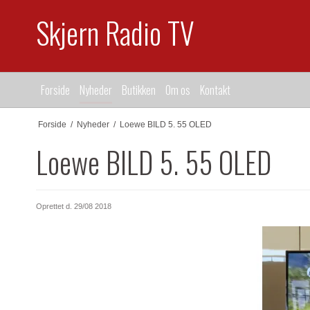
Skjern Radio TV
Forside
Nyheder
Butikken
Om os
Kontakt
Forside
/
Nyheder
/
Loewe BILD 5. 55 OLED
Loewe BILD 5. 55 OLED
Oprettet d.
29/08 2018